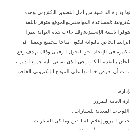
ا وزارة الداخلية من أجل التطوير الإكترونى .وهذه
كترونية ؛لمساعدة المواطنين.والموقع متوفر باللغة
را باللغة الإنجليزية.وقد جاءت هذه البوابة نظرا
ة رقم 67. وقد تم نشر الرابط الخاص بالبوابة ليكون متاحا للجميع ويتمثل فى
ابة كانت نقلة كبيرة فى الإتجاه نحو التحول الرقمى وذلك بهدف رفع
لحاق بالتقدم التكنولوجى الذى تسعى إليه جميع الدول ،
تمت أن تعرض خدامتها على الموقع الإلكترونى الخاص
دارة.
رة العامة للمرور.
للوحات المعدية للسيارات .
خيص المرورلإعلام السائقين ومالكى السيارات .