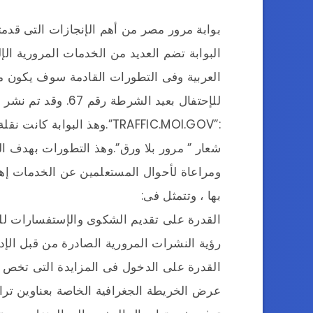
بوابة مرور مصر من أهم الإنجازات التى قدمته
البوابة تضم العديد من الخدمات المرورية الإل
العربية وفى التطورات القادمة سوف يكون متوف
للإحتفال بعيد الشرط
:”TRAFFIC.MOI.GOV”.وهذ البو
شعار ” مرور بلا ورق”.وهذ التطورات بهدف ال
ومراعاة لأحوال المستعلمين عن الخدمات إه
بها ، وتتمثل فى:
القدرة على تقديم الشكوى والإستفسارات للإ
رؤية النشرات المرورية الصادرة من قبل الإدا
القدرة على الدخول فى المزايدة التى تخص ا
عرض الخريطة الجغرافية الخاصة بعناوين ترا