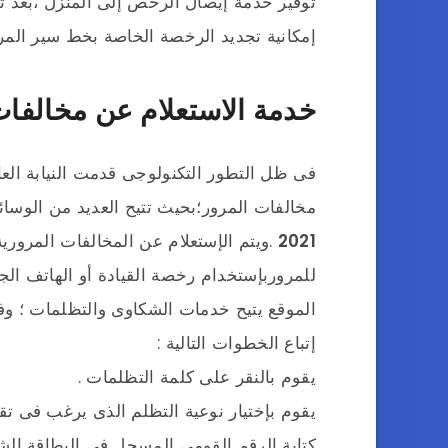
توفير خدمة إيصال الرخص إلى المنزل ،بعد ت
إمكانية تجديد الرخصة الخاصة بخط سير المرك
خدمة الاستعلام عن مخالفات
فى ظل التطور التكنولوجى قدمت النيابة العا
مخالفات المرور؛بحيث تتيح العديد من الوسائ
2021
.ويتم الإستعلام عن المخالفات المرورية 
للمروربإستخدام رخصة القيادة أو الهاتف الجو
الموقع يتيح خدمات الشكاوى والتظلمات ؛ و
إتباع الخطوات التالية :
يقوم بالنقر على كلمة التظلمات .
يقوم بإختيار نوعية التظلم الذى يرغب فى تقد
كتابة الرقم القومى المسجل فى البطاقة ال