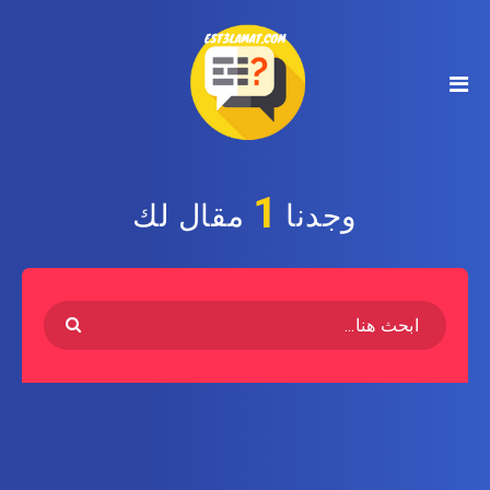
1
وجدنا
مقال لك