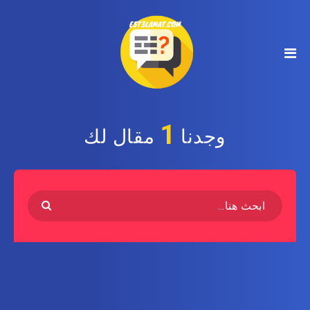
1
وجدنا
مقال لك