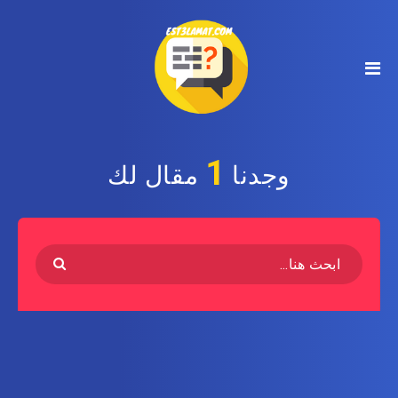
1
وجدنا
مقال لك