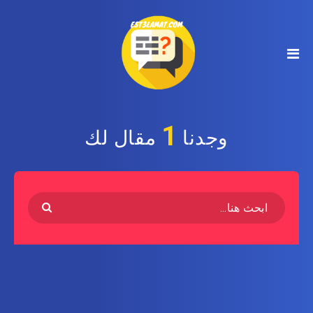
1
وجدنا
مقال لك