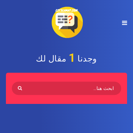
1
وجدنا
مقال لك