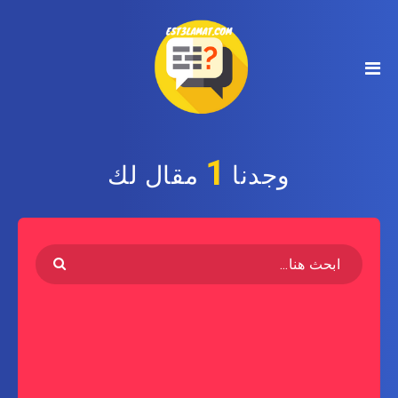
1
وجدنا
مقال لك